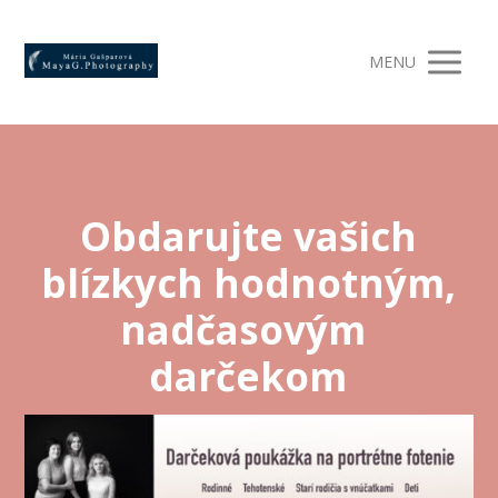
MENU
Obdarujte vašich
blízkych hodnotným,
nadčasovým
darčekom