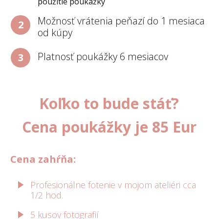
použitie poukážky
Možnosť vrátenia peňazí do 1 mesiaca
2
od kúpy
Platnosť poukážky 6 mesiacov
3
Koľko to bude stáť?
Cena poukážky je 85 Eur
Cena zahŕňa:
Profesionálne fotenie v mojom ateliéri cca
1/2 hod.
5 kusov fotografií