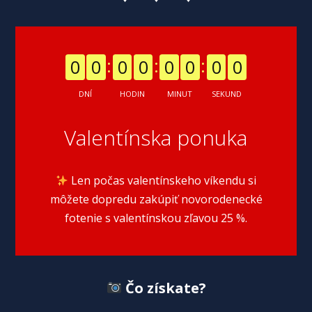
0
0
0
0
0
0
0
0
DNÍ
HODIN
MINUT
SEKUND
Valentínska ponuka
Len počas valentínskeho víkendu si
môžete dopredu zakúpiť novorodenecké
fotenie s valentínskou zľavou 25 %.
Čo získate?