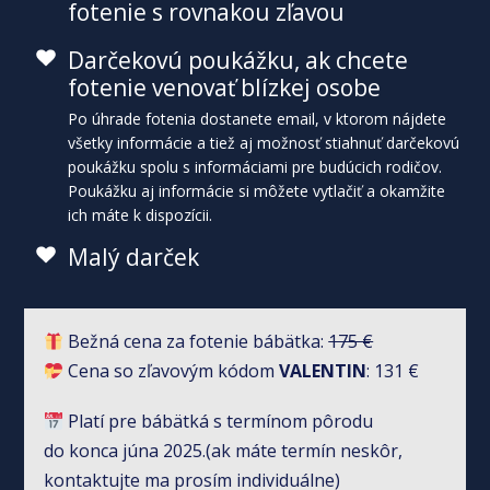
fotenie s rovnakou zľavou
Darčekovú poukážku, ak chcete
fotenie venovať blízkej osobe
Po úhrade fotenia dostanete email, v ktorom nájdete
všetky informácie a tiež aj možnosť stiahnuť darčekovú
poukážku spolu s informáciami pre budúcich rodičov.
Poukážku aj informácie si môžete vytlačiť a okamžite
ich máte k dispozícii.
Malý darček
Bežná cena za fotenie bábätka:
175 €
Cena so zľavovým kódom
VALENTIN
: 131 €
Platí pre bábätká s termínom pôrodu
do konca júna 2025.(ak máte termín neskôr,
kontaktujte ma prosím individuálne)