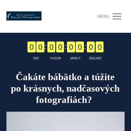
MENU
0
0
0
0
0
0
0
0
DNÍ
HODIN
MINUT
SEKUND
Čakáte bábätko a túžite
po krásnych, nadčasových
fotografiách?