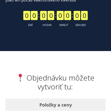
platí len počas valentínskeho víkendu!
0
0
0
0
0
0
0
0
DNÍ
HODIN
MINUT
SEKUND
Objednávku môžete
vytvoriť tu:
Položky a ceny